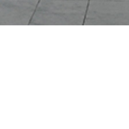
12
03
2020
BLOG